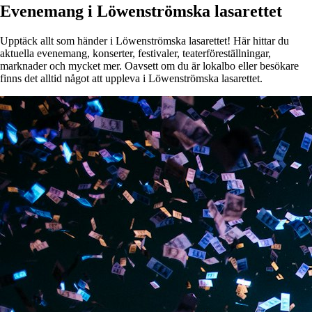
Evenemang i Löwenströmska lasarettet
Upptäck allt som händer i Löwenströmska lasarettet! Här hittar du
aktuella evenemang, konserter, festivaler, teaterföreställningar,
marknader och mycket mer. Oavsett om du är lokalbo eller besökare
finns det alltid något att uppleva i Löwenströmska lasarettet.