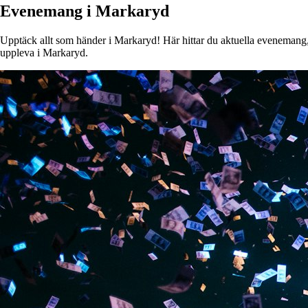
Evenemang i Markaryd
Upptäck allt som händer i Markaryd! Här hittar du aktuella evenemang, ko
uppleva i Markaryd.