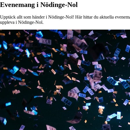
Evenemang i Nödinge-Nol
Upptäck allt som händer i Nödinge-Nol! Här hittar du aktuella evenemang
uppleva i Nödinge-Nol.