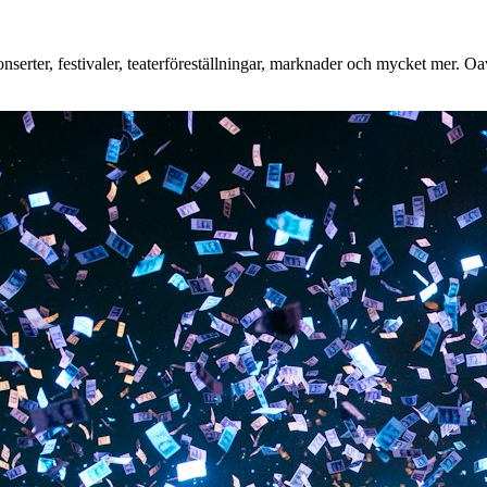
erter, festivaler, teaterföreställningar, marknader och mycket mer. Oavs