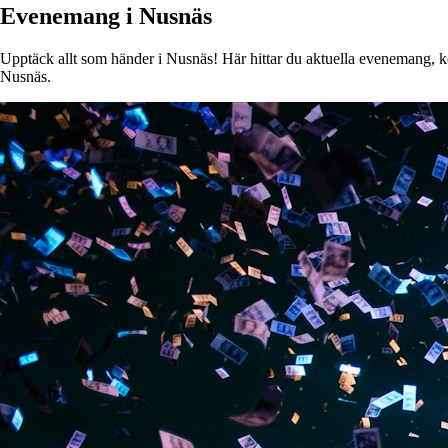
Evenemang i Nusnäs
Upptäck allt som händer i Nusnäs! Här hittar du aktuella evenemang, kons
Nusnäs.