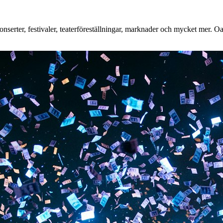
erter, festivaler, teaterföreställningar, marknader och mycket mer. Oavs