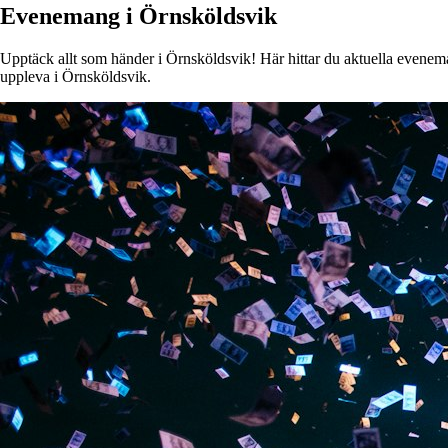
Evenemang i Örnsköldsvik
Upptäck allt som händer i Örnsköldsvik! Här hittar du aktuella evenemang
uppleva i Örnsköldsvik.