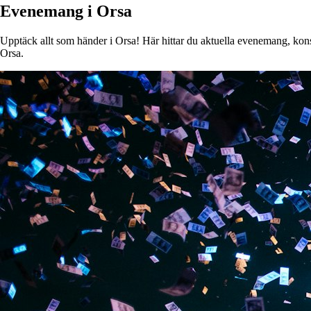
Evenemang i Orsa
Upptäck allt som händer i Orsa! Här hittar du aktuella evenemang, konser
Orsa.