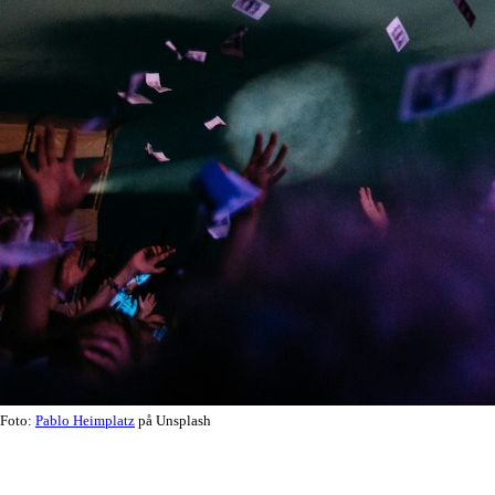
Foto:
Pablo Heimplatz
på Unsplash