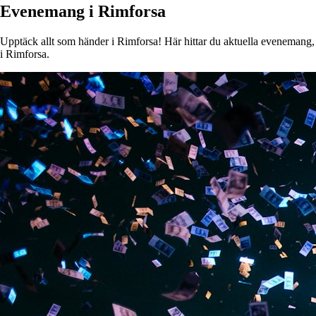
Evenemang i Rimforsa
Upptäck allt som händer i Rimforsa! Här hittar du aktuella evenemang, ko
i Rimforsa.