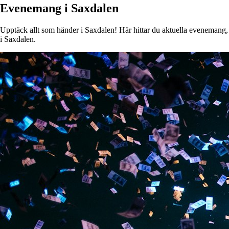
Evenemang i Saxdalen
Upptäck allt som händer i Saxdalen! Här hittar du aktuella evenemang, ko
i Saxdalen.