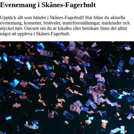
Evenemang i Skånes-Fagerhult
Upptäck allt som händer i Skånes-Fagerhult! Här hittar du aktuella
evenemang, konserter, festivaler, teaterföreställningar, marknader och
mycket mer. Oavsett om du är lokalbo eller besökare finns det alltid
något att uppleva i Skånes-Fagerhult.