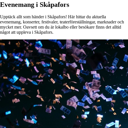
Evenemang i Skåpafors
Upptäck allt som händer i Skåpafors! Här hittar du aktuella
evenemang, konserter, festivaler, teaterföreställningar, marknader och
mycket mer. Oavsett om du är lokalbo eller besökare finns det alltid
något att uppleva i Skåpafors.