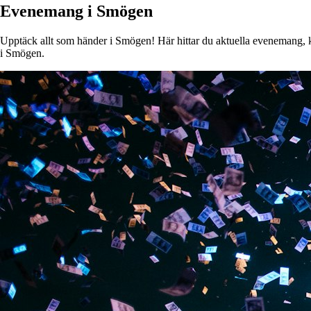
Evenemang i Smögen
Upptäck allt som händer i Smögen! Här hittar du aktuella evenemang, kon
i Smögen.