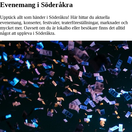
Evenemang i Söderåkra
Upptäck allt som händer i Söderåkra! Här hittar du aktuella
evenemang, konserter, festivaler, teaterföreställningar, marknader och
mycket mer. Oavsett om du är lokalbo eller besökare finns det alltid
något att uppleva i Söderåkra.