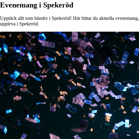
Evenemang i Spekeröd
Upptäck allt som händer i Spekeröd! Här hittar du aktuella evenemang, ko
uppleva i Spekeröd.