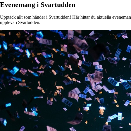
Evenemang i Svartudden
Upptäck allt som händer i Svartudden! Här hittar du aktuella evenemang, 
uppleva i Svartudden.