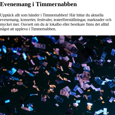
Evenemang i Timmernabben
Upptäck allt som händer i Timmernabben! Här hittar du aktuella
evenemang, konserter, festivaler, teaterföreställningar, marknader och
mycket mer. Oavsett om du är lokalbo eller besökare finns det alltid
något att uppleva i Timmernabben.