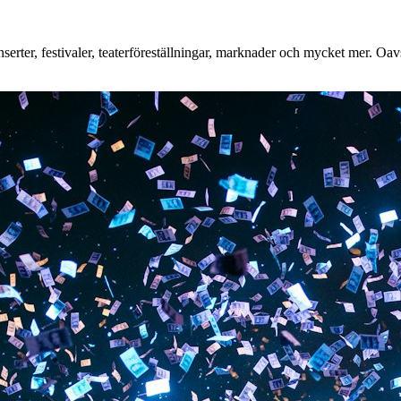
rter, festivaler, teaterföreställningar, marknader och mycket mer. Oavse