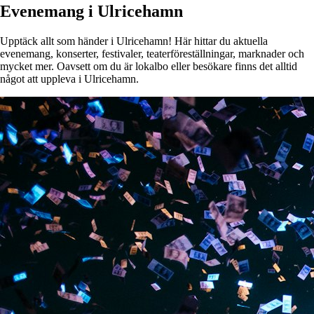
Evenemang i Ulricehamn
Upptäck allt som händer i Ulricehamn! Här hittar du aktuella
evenemang, konserter, festivaler, teaterföreställningar, marknader och
mycket mer. Oavsett om du är lokalbo eller besökare finns det alltid
något att uppleva i Ulricehamn.