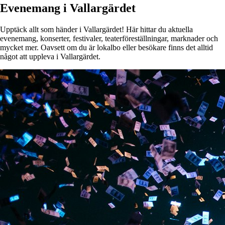
Evenemang i Vallargärdet
Upptäck allt som händer i Vallargärdet! Här hittar du aktuella
evenemang, konserter, festivaler, teaterföreställningar, marknader och
mycket mer. Oavsett om du är lokalbo eller besökare finns det alltid
något att uppleva i Vallargärdet.