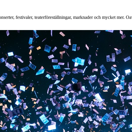
erter, festivaler, teaterföreställningar, marknader och mycket mer. Oavs