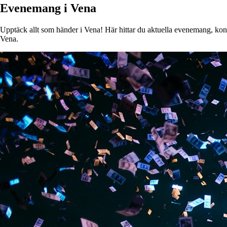
Evenemang i Vena
Upptäck allt som händer i Vena! Här hittar du aktuella evenemang, konser
Vena.