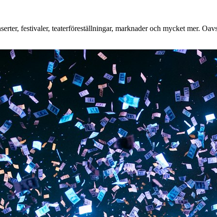
rter, festivaler, teaterföreställningar, marknader och mycket mer. Oavset